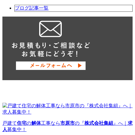
ブログ記事一覧
戸建て
住宅
の
解体
工事なら
市原市
の『
株式会社集組
』へ｜
求
人
募集中！