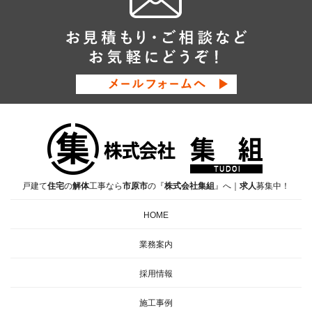
戸建て
住宅
の
解体
工事なら
市原市
の『
株式会社集組
』へ｜
求人
募集中！
HOME
業務案内
採用情報
施工事例