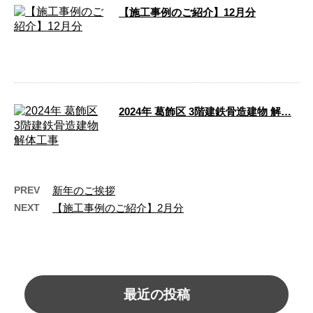
【施工事例のご紹介】12月分
こんにちは！株式会社集組です。弊社は千
葉県市原市に拠点を構え、同市近郊で活動
している解体工事業者です …
2024年 葛飾区 3階建鉄骨造建物 解…
株式会社集組が行なった解体工事について
ご紹介いたします。施工地域：葛飾区 施工
現場：3階建鉄骨造建物 …
PREV
新年のご挨拶
NEXT
【施工事例のご紹介】2月分
最近の投稿